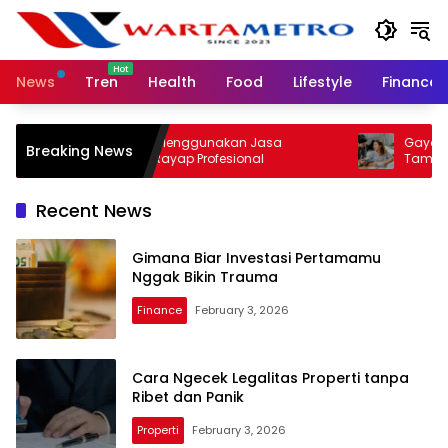
Skip
to
content
News
Tren
Health
Food
Lifestyle
Finance
Pentingnya Menggunakan Jasa
Gaya Hidup
Breaking News
Pembasmi Rayap Profesional
Tampil Lebih
Recent News
Gimana Biar Investasi Pertamamu
Nggak Bikin Trauma
Finance
February 3, 2026
Cara Ngecek Legalitas Properti tanpa
Ribet dan Panik
Properti
February 3, 2026