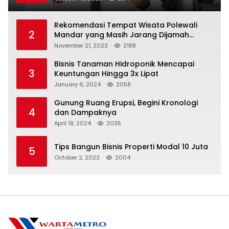
Rekomendasi Tempat Wisata Polewali
2
Mandar yang Masih Jarang Dijamah
Wisatawan
November 21, 2023
2188
Bisnis Tanaman Hidroponik Mencapai
3
Keuntungan Hingga 3x Lipat
January 6, 2024
2058
Gunung Ruang Erupsi, Begini Kronologi
4
dan Dampaknya
April 19, 2024
2035
Tips Bangun Bisnis Properti Modal 10 Juta
5
October 2, 2023
2004