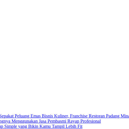
Peluang Emas Bisnis Kuliner, Franchise Restoran Padang Min
ingnya Menggunakan Jasa Pembasmi Rayap Profesional
p Simple yang Bikin Kamu Tampil Lebih Fit