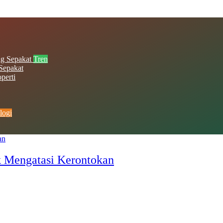
Tren
Sepakat
perti
logi
k Mengatasi Kerontokan