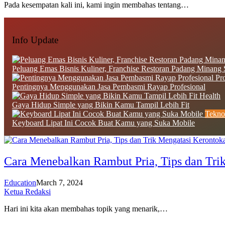
Pada kesempatan kali ini, kami ingin membahas tentang…
Info Update
Peluang Emas Bisnis Kuliner, Franchise Restoran Padang Minang 
Pro
Pentingnya Menggunakan Jasa Pembasmi Rayap Profesional
Health
Gaya Hidup Simple yang Bikin Kamu Tampil Lebih Fit
Tekno
Keyboard Lipat Ini Cocok Buat Kamu yang Suka Mobile
Cara Menebalkan Rambut Pria, Tips dan Tri
Education
March 7, 2024
Ketua Redaksi
Hari ini kita akan membahas topik yang menarik,…