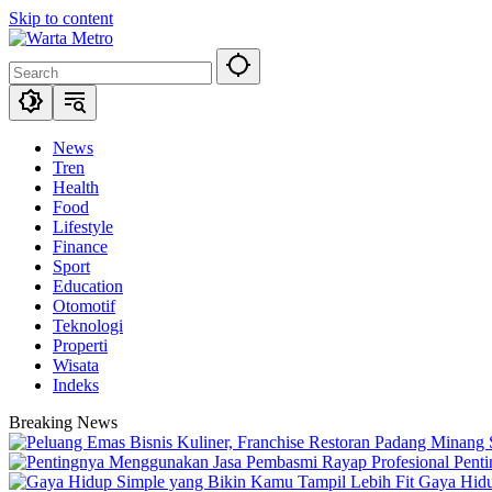
Skip to content
News
Tren
Health
Food
Lifestyle
Finance
Sport
Education
Otomotif
Teknologi
Properti
Wisata
Indeks
Breaking News
Pent
Gaya Hidu