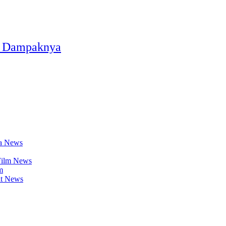
n Dampaknya
News
News
m
News