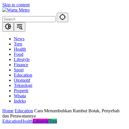
Skip to content
News
Tren
Health
Food
Lifestyle
Finance
Sport
Education
Otomotif
Teknologi
Properti
Wisata
Indeks
Home
Education
Cara Menumbuhkan Rambut Botak, Penyebab
dan Perawatannya
Education
Health
Lifestyle
Tren