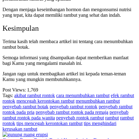
Dengan menjaga keseimbangan hormon dan mengonsumsi nutrisi
yang tepat, kita dapat memiliki rambut yang sehat dan indah.
Kesimpulan
Terima kasih telah membaca artikel ini tentang cara menumbuhkan
rambut botak.
Semoga informasi yang disampaikan dapat memberikan manfaat
bagi Kamu yang mengalami masalah ini.
Jangan ragu untuk membagikan artikel ini kepada teman-teman
Kamu yang mungkin membutuhkannya.
Post Views:
1,769
Tags:
akibat rambut rontok
cara menumbuhkan rambut
efek rambut
rontok
mencegah kerontokan rambut
menumbuhkan rambut
penyebab rambut botak
penyebab rambut rontok
penyebab rambut
rontok pada pria
penyebab rambut rontok pada remaja
penyebab
rambut rontok pada wanita
penyebab rontok rambut
rambut
rambut
rontok
tips mencegah kerontokan rambut
tips menghindari
kerusakan rambut