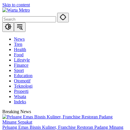
Skip to content
News
Tren
Health
Food
Lifestyle
Finance
Sport
Education
Otomotif
Teknologi
Properti
Wisata
Indeks
Breaking News
Peluang Emas Bisnis Kuliner, Franchise Restoran Padang Minang