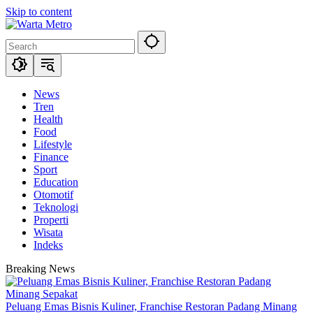
Skip to content
News
Tren
Health
Food
Lifestyle
Finance
Sport
Education
Otomotif
Teknologi
Properti
Wisata
Indeks
Breaking News
Peluang Emas Bisnis Kuliner, Franchise Restoran Padang Minang