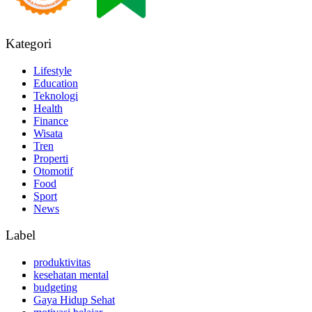
Kategori
Lifestyle
Education
Teknologi
Health
Finance
Wisata
Tren
Properti
Otomotif
Food
Sport
News
Label
produktivitas
kesehatan mental
budgeting
Gaya Hidup Sehat