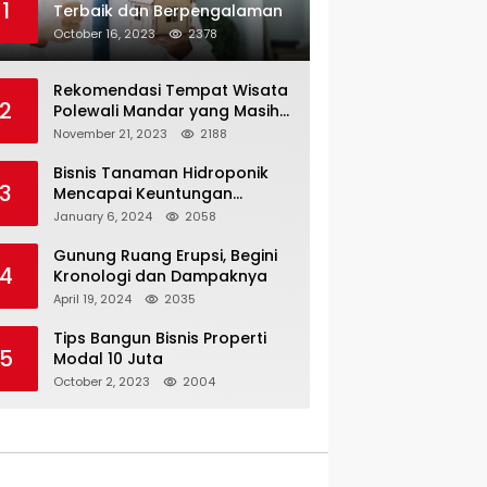
1
Terbaik dan Berpengalaman
October 16, 2023
2378
Rekomendasi Tempat Wisata
2
Polewali Mandar yang Masih
Jarang Dijamah Wisatawan
November 21, 2023
2188
Bisnis Tanaman Hidroponik
3
Mencapai Keuntungan
Hingga 3x Lipat
January 6, 2024
2058
Gunung Ruang Erupsi, Begini
4
Kronologi dan Dampaknya
April 19, 2024
2035
Tips Bangun Bisnis Properti
5
Modal 10 Juta
October 2, 2023
2004