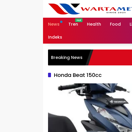
Skip
to
content
News
Tren
Health
Food
L
Indeks
Breaking News
Honda Beat 150cc