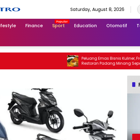
Saturday, August 8, 2026
ifestyle
Finance
Sport
Education
Otomotif
T
Peluang Emas Bisnis Kuliner, Franchi
Restoran Padang Minang Sepakat