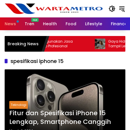
Skip
to
content
News
Tren
Health
Food
Lifestyle
Finance
Pentingnya Menggunakan Jasa
Gaya Hidup Simp
Breaking News
Pembasmi Rayap Profesional
Tampil Lebih Fit
spesifikasi iphone 15
Teknologi
Fitur dan Spesifikasi iPhone 15
Lengkap, Smartphone Canggih