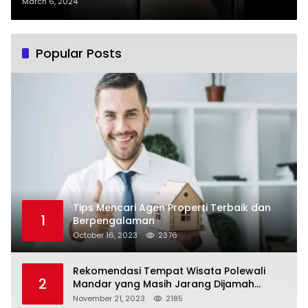
March 6, 2024
Popular Posts
Tips Mencari Agen Properti Terbaik dan
1
Berpengalaman
October 16, 2023
2376
Rekomendasi Tempat Wisata Polewali
2
Mandar yang Masih Jarang Dijamah
Wisatawan
November 21, 2023
2185