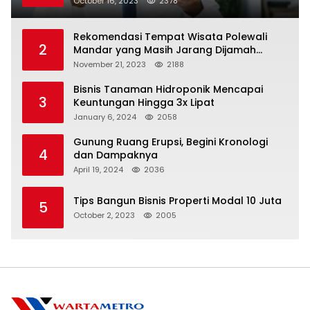
October 16, 2023
2378
Rekomendasi Tempat Wisata Polewali
2
Mandar yang Masih Jarang Dijamah
Wisatawan
November 21, 2023
2188
Bisnis Tanaman Hidroponik Mencapai
3
Keuntungan Hingga 3x Lipat
January 6, 2024
2058
Gunung Ruang Erupsi, Begini Kronologi
4
dan Dampaknya
April 19, 2024
2036
Tips Bangun Bisnis Properti Modal 10 Juta
5
October 2, 2023
2005