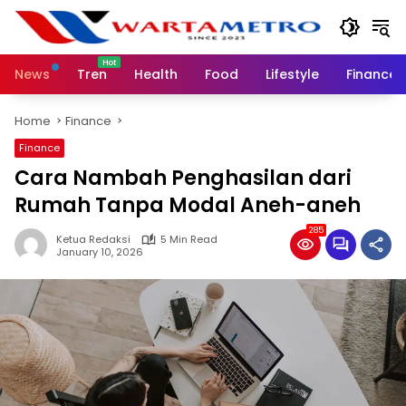
Skip
to
content
News
Tren
Health
Food
Lifestyle
Finance
Home
Finance
Finance
Cara Nambah Penghasilan dari
Rumah Tanpa Modal Aneh-aneh
285
Ketua Redaksi
5 Min Read
January 10, 2026