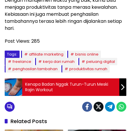
Dengan manajemen waktu yang baik, kamu bisa
menjaga produktivitas tanpa merasa kewalahan.
Kebiasaan ini juga membuat penghasilan
tambahannya terasa lebih ringan dijalankan setiap
hari.
Post Views:
285
Tags:
affiliate marketing
bisnis online
freelance
kerja dari rumah
peluang digital
penghasilan tambahan
produktivitas rumah
Kenapa Badan Nggak Turun-Turun Meski
Rajin Workout
Related Posts