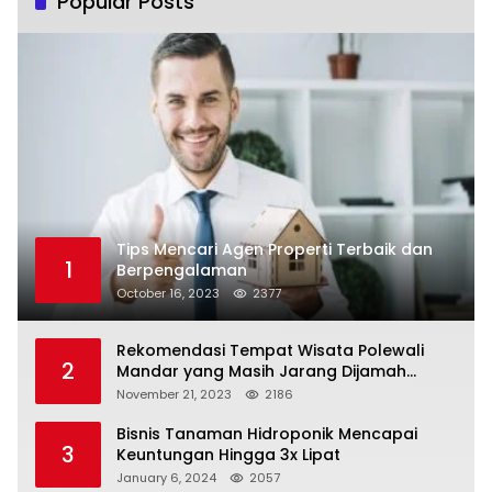
Popular Posts
Tips Mencari Agen Properti Terbaik dan
1
Berpengalaman
October 16, 2023
2377
Rekomendasi Tempat Wisata Polewali
2
Mandar yang Masih Jarang Dijamah
Wisatawan
November 21, 2023
2186
Bisnis Tanaman Hidroponik Mencapai
3
Keuntungan Hingga 3x Lipat
January 6, 2024
2057