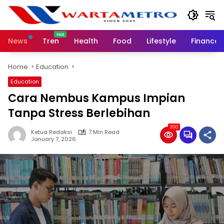
Skip
to
content
News
Tren
Health
Food
Lifestyle
Finance
Home
Education
Education
Cara Nembus Kampus Impian
Tanpa Stress Berlebihan
300
Ketua Redaksi
7 Min Read
January 7, 2026