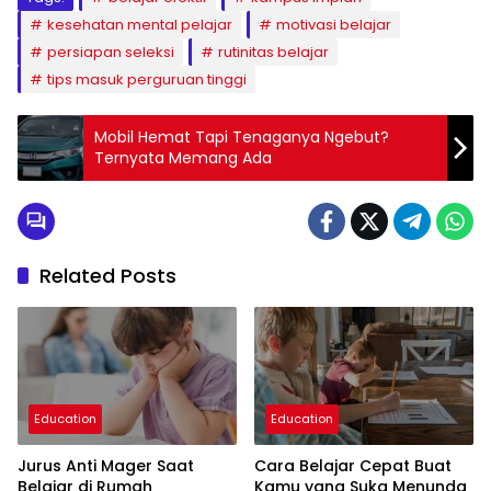
kesehatan mental pelajar
motivasi belajar
persiapan seleksi
rutinitas belajar
tips masuk perguruan tinggi
Mobil Hemat Tapi Tenaganya Ngebut?
Ternyata Memang Ada
Related Posts
Education
Education
Jurus Anti Mager Saat
Cara Belajar Cepat Buat
Belajar di Rumah
Kamu yang Suka Menunda