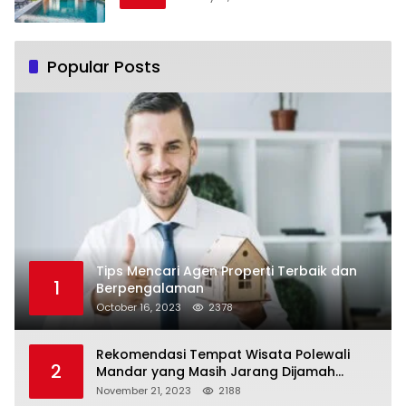
Popular Posts
Tips Mencari Agen Properti Terbaik dan
1
Berpengalaman
October 16, 2023
2378
Rekomendasi Tempat Wisata Polewali
2
Mandar yang Masih Jarang Dijamah
Wisatawan
November 21, 2023
2188