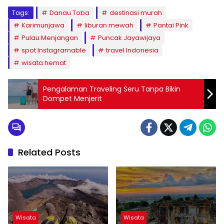
Tags:
Danau Toba
destinasi murah
Karimunjawa
liburan mewah
Pantai Pink
Pulau Menjangan
Puncak Jayawijaya
spot Instagramable
travel Indonesia
wisata hemat
Pengalaman Traveling Seru Tanpa Bikin
Dompet Menjerit
Related Posts
Wisata
Wisata