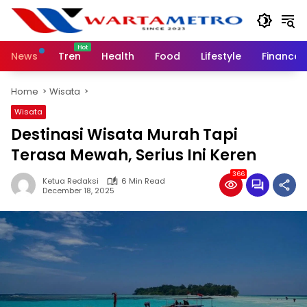
Skip
to
content
News
Tren
Health
Food
Lifestyle
Finance
Home
Wisata
Wisata
Destinasi Wisata Murah Tapi
Terasa Mewah, Serius Ini Keren
366
Ketua Redaksi
6 Min Read
December 18, 2025