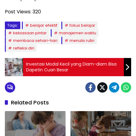
Post Views:
320
Tags:
belajar efektif
fokus belajar
kebiasaan pintar
manajemen waktu
membaca sehari-hari
menulis rutin
refleksi diri
Investasi Modal Kecil yang Diam-diam Bisa
Dapetin Cuan Besar
Related Posts