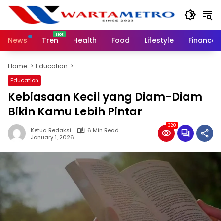
Skip
to
content
News
Tren
Health
Food
Lifestyle
Finance
Home
Education
Education
Kebiasaan Kecil yang Diam-Diam
Bikin Kamu Lebih Pintar
320
Ketua Redaksi
6 Min Read
January 1, 2026