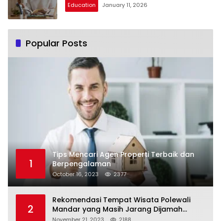
Education
January 11, 2026
Popular Posts
Tips Mencari Agen Properti Terbaik dan
1
Berpengalaman
October 16, 2023
2377
Rekomendasi Tempat Wisata Polewali
2
Mandar yang Masih Jarang Dijamah
Wisatawan
November 21, 2023
2188