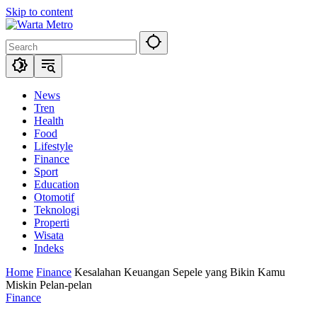
Skip to content
News
Tren
Health
Food
Lifestyle
Finance
Sport
Education
Otomotif
Teknologi
Properti
Wisata
Indeks
Home
Finance
Kesalahan Keuangan Sepele yang Bikin Kamu
Miskin Pelan-pelan
Finance