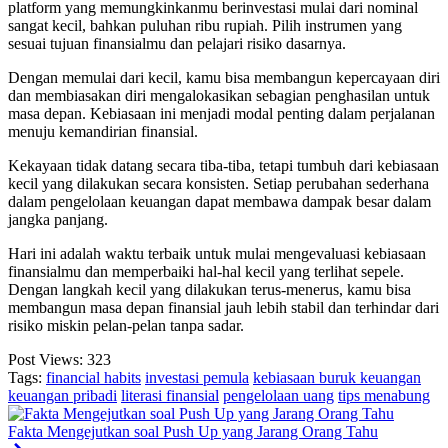
platform yang memungkinkanmu berinvestasi mulai dari nominal
sangat kecil, bahkan puluhan ribu rupiah. Pilih instrumen yang
sesuai tujuan finansialmu dan pelajari risiko dasarnya.
Dengan memulai dari kecil, kamu bisa membangun kepercayaan diri
dan membiasakan diri mengalokasikan sebagian penghasilan untuk
masa depan. Kebiasaan ini menjadi modal penting dalam perjalanan
menuju kemandirian finansial.
Kekayaan tidak datang secara tiba-tiba, tetapi tumbuh dari kebiasaan
kecil yang dilakukan secara konsisten. Setiap perubahan sederhana
dalam pengelolaan keuangan dapat membawa dampak besar dalam
jangka panjang.
Hari ini adalah waktu terbaik untuk mulai mengevaluasi kebiasaan
finansialmu dan memperbaiki hal-hal kecil yang terlihat sepele.
Dengan langkah kecil yang dilakukan terus-menerus, kamu bisa
membangun masa depan finansial jauh lebih stabil dan terhindar dari
risiko miskin pelan-pelan tanpa sadar.
Post Views:
323
Tags:
financial habits
investasi pemula
kebiasaan buruk keuangan
keuangan pribadi
literasi finansial
pengelolaan uang
tips menabung
Fakta Mengejutkan soal Push Up yang Jarang Orang Tahu