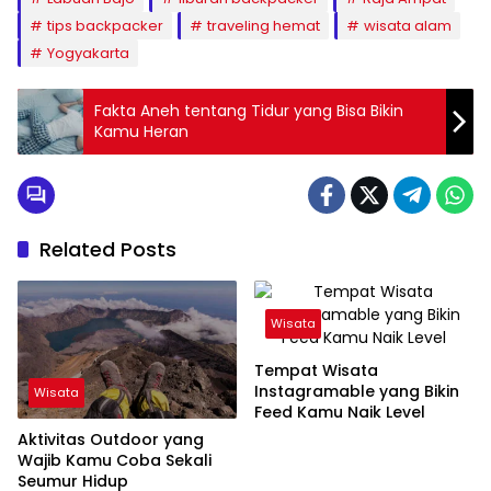
tips backpacker
traveling hemat
wisata alam
Yogyakarta
Fakta Aneh tentang Tidur yang Bisa Bikin
Kamu Heran
Related Posts
Wisata
Tempat Wisata
Instagramable yang Bikin
Wisata
Feed Kamu Naik Level
Aktivitas Outdoor yang
Wajib Kamu Coba Sekali
Seumur Hidup