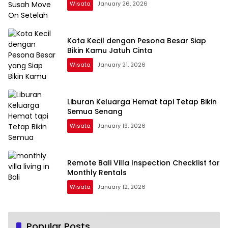
Wisata
January 26, 2026
Kota Kecil dengan Pesona Besar Siap
Bikin Kamu Jatuh Cinta
Wisata
January 21, 2026
Liburan Keluarga Hemat tapi Tetap Bikin
Semua Senang
Wisata
January 19, 2026
Remote Bali Villa Inspection Checklist for
Monthly Rentals
Wisata
January 12, 2026
Tips Mencari Agen Properti Terbaik dan
Popular Posts