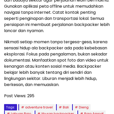
dan budaya sekitar agar perjalanan lebih bermakna.
Gunakan aplikasi peta offline untuk memudahkan
navigasi tanpa internet. Catat kontak penting
seperti penginapan dan transportasi lokal. Semua
persiapan ini membuat perjalanan backpacker lebih
lancar dan nyaman.
Nikmati setiap momen tanpa tergesa-gesa, karena
sensasi hidup ala backpacker ada pada kebebasan
eksplorasi. Fokus pada pengalaman, bukan sekadar
dokumentasi. Manfaatkan spot foto dan video untuk
kenangan atau konten sosial media. Backpacker
belajar lebih banyak tentang diri sendiri dan
lingkungan sekitar. Liburan menjadi lebih hidup,
berkesan, dan memuaskan.
Post Views:
295
Tags:
adventure travel
Bali
Dieng
Labuan Bajo
liburan backpacker
Raja Ampat