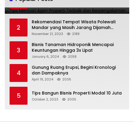
1
Berpengalaman
October 16, 2023
2380
Rekomendasi Tempat Wisata Polewali
2
Mandar yang Masih Jarang Dijamah
Wisatawan
November 21, 2023
2188
Bisnis Tanaman Hidroponik Mencapai
3
Keuntungan Hingga 3x Lipat
January 6, 2024
2058
Gunung Ruang Erupsi, Begini Kronologi
4
dan Dampaknya
April 19, 2024
2036
Tips Bangun Bisnis Properti Modal 10 Juta
5
October 2, 2023
2005