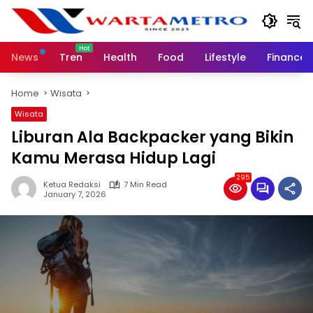
Skip
to
content
News
Tren
Health
Food
Lifestyle
Finance
Home
Wisata
Wisata
Liburan Ala Backpacker yang Bikin
Kamu Merasa Hidup Lagi
295
Ketua Redaksi
7 Min Read
January 7, 2026