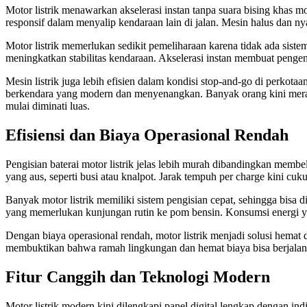
Motor listrik menawarkan akselerasi instan tanpa suara bising khas
responsif dalam menyalip kendaraan lain di jalan. Mesin halus dan 
Motor listrik memerlukan sedikit pemeliharaan karena tidak ada sis
meningkatkan stabilitas kendaraan. Akselerasi instan membuat pengen
Mesin listrik juga lebih efisien dalam kondisi stop-and-go di perkota
berkendara yang modern dan menyenangkan. Banyak orang kini merasak
mulai diminati luas.
Efisiensi dan Biaya Operasional Rendah
Pengisian baterai motor listrik jelas lebih murah dibandingkan membe
yang aus, seperti busi atau knalpot. Jarak tempuh per charge kini cu
Banyak motor listrik memiliki sistem pengisian cepat, sehingga bis
yang memerlukan kunjungan rutin ke pom bensin. Konsumsi energi y
Dengan biaya operasional rendah, motor listrik menjadi solusi hemat d
membuktikan bahwa ramah lingkungan dan hemat biaya bisa berjalan 
Fitur Canggih dan Teknologi Modern
Motor listrik modern kini dilengkapi panel digital lengkap dengan i