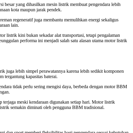
i besar yang dihasilkan mesin listrik membuat pengendara lebih
gunaan kota maupun jarak pendek.
gereman regeneratif juga membantu memulihkan energi sekaligus
raan lain.
 listrik kini bukan sekadar alat transportasi, tetapi pengalaman
nggulan performa ini menjadi salah satu alasan utama motor listrik
trik juga lebih simpel perawatannya karena lebih sedikit komponen
m tergantung kapasitas baterai.
ngendara tidak perlu sering mengisi daya, berbeda dengan motor BBM
ngan.
p terjaga meski kendaraan digunakan setiap hari. Motor listrik
strik semakin diminati oleh pengguna BBM tradisional.
gi dan sport memberi fleksibilitas bagi pengendara sesuai kebutuhan