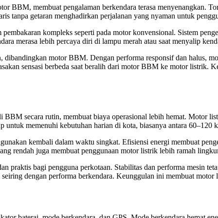
 motor BBM, membuat pengalaman berkendara terasa menyenangkan. Tors
nyaris tanpa getaran menghadirkan perjalanan yang nyaman untuk peng
tem pembakaran kompleks seperti pada motor konvensional. Sistem pen
dara merasa lebih percaya diri di lampu merah atau saat menyalip kenda
an, dibandingkan motor BBM. Dengan performa responsif dan halus, motor
an sensasi berbeda saat beralih dari motor BBM ke motor listrik. Keu
li BBM secara rutin, membuat biaya operasional lebih hemat. Motor lis
kup untuk memenuhi kebutuhan harian di kota, biasanya antara 60–120 k
a digunakan kembali dalam waktu singkat. Efisiensi energi membuat pe
ang rendah juga membuat penggunaan motor listrik lebih ramah lingku
an praktis bagi pengguna perkotaan. Stabilitas dan performa mesin teta
seiring dengan performa berkendara. Keunggulan ini membuat motor li
ndikator baterai, mode berkendara, dan GPS. Mode berkendara hemat ener