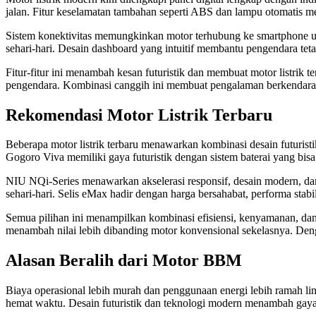
jalan. Fitur keselamatan tambahan seperti ABS dan lampu otomatis m
Sistem konektivitas memungkinkan motor terhubung ke smartphone un
sehari-hari. Desain dashboard yang intuitif membantu pengendara teta
Fitur-fitur ini menambah kesan futuristik dan membuat motor listri
pengendara. Kombinasi canggih ini membuat pengalaman berkendara m
Rekomendasi Motor Listrik Terbaru
Beberapa motor listrik terbaru menawarkan kombinasi desain futuristi
Gogoro Viva memiliki gaya futuristik dengan sistem baterai yang bisa 
NIU NQi-Series menawarkan akselerasi responsif, desain modern, d
sehari-hari. Selis eMax hadir dengan harga bersahabat, performa stabil
Semua pilihan ini menampilkan kombinasi efisiensi, kenyamanan, dan 
menambah nilai lebih dibanding motor konvensional sekelasnya. Denga
Alasan Beralih dari Motor BBM
Biaya operasional lebih murah dan penggunaan energi lebih ramah lin
hemat waktu. Desain futuristik dan teknologi modern menambah gay