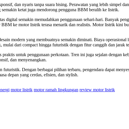
ponsif, dan nyaris tanpa suara bising. Perawatan yang lebih simpel d
ng semakin ketat juga mendorong pengguna BBM beralih ke listrik.
itas digital semakin memudahkan penggunaan sehari-hari. Banyak penge
r BBM ke motor listrik terasa menarik dan realistis. Motor listrik kini
n desain modern yang membuatnya semakin diminati. Biaya operasional
, mulai dari compact hingga futuristik dengan fitur canggih dan jarak 
s praktis untuk penggunaan perkotaan. Tren ini juga sejalan dengan k
onsif, dan menyenangkan.
an futuristik. Dengan berbagai pilihan terbaru, pengendara dapat menyes
asa depan yang cerdas, efisien, dan stylish.
nergi
motor listrik
motor ramah lingkungan
review motor listrik