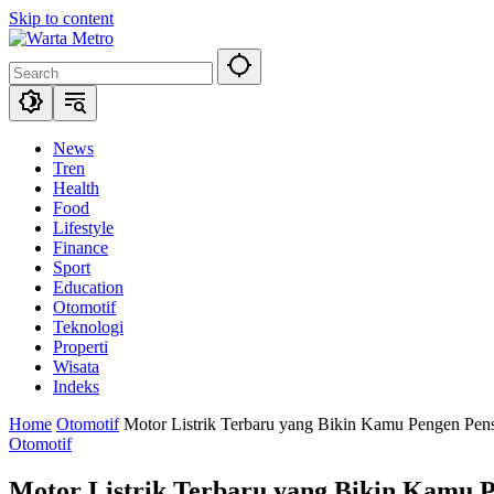
Skip to content
News
Tren
Health
Food
Lifestyle
Finance
Sport
Education
Otomotif
Teknologi
Properti
Wisata
Indeks
Home
Otomotif
Motor Listrik Terbaru yang Bikin Kamu Pengen Pen
Otomotif
Motor Listrik Terbaru yang Bikin Kamu 