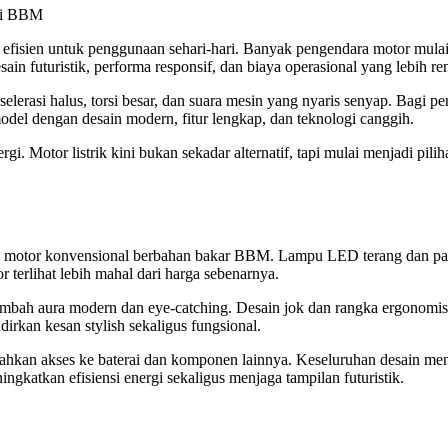
an efisien untuk penggunaan sehari-hari. Banyak pengendara motor mu
in futuristik, performa responsif, dan biaya operasional yang lebih re
rasi halus, torsi besar, dan suara mesin yang nyaris senyap. Bagi pen
odel dengan desain modern, fitur lengkap, dan teknologi canggih.
gi. Motor listrik kini bukan sekadar alternatif, tapi mulai menjadi p
dari motor konvensional berbahan bakar BBM. Lampu LED terang dan pa
 terlihat lebih mahal dari harga sebenarnya.
k, menambah aura modern dan eye-catching. Desain jok dan rangka ergon
irkan kesan stylish sekaligus fungsional.
ahkan akses ke baterai dan komponen lainnya. Keseluruhan desain m
atkan efisiensi energi sekaligus menjaga tampilan futuristik.