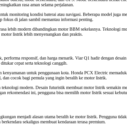
eningkatkan rasa aman selama perjalanan.
tuk monitoring kondisi baterai atau navigasi. Beberapa model juga 
p fokus di jalan sambil memantau informasi penting.
k terasa lebih modern dibandingkan motor BBM sekelasnya. Teknologi m
otor listrik lebih menyenangkan dan praktis.
k, performa responsif, dan harga menarik. Viar Q1 hadir dengan desain
ditukar cepat serta teknologi canggih.
an kenyamanan untuk penggunaan kota. Honda PCX Electric memadukan
, dan cocok bagi pemula yang ingin beralih ke motor listrik.
teknologi modern. Desain futuristik membuat motor listrik semakin me
n rekomendasi ini, pengguna bisa memilih motor listrik sesuai kebutu
gkungan menjadi alasan utama beralih ke motor listrik. Pengguna tidak
a berkendara sekaligus membuat kendaraan terasa premium.