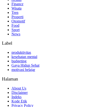
Finance
Wisata
Tren
Properti
Otomotif
Food
Sport
News
Label
produktivitas
kesehatan mental
budgeting
Gaya Hidup Sehat
motivasi belajar
Halaman
About Us
Disclaimer
Indeks
Kode Etik
Privacy Policy