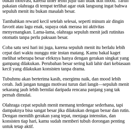
bukan motivasi, karena timer lebih jujur dan tidak ikut mood. Taruh
pakaian olahraga di tempat terlihat agar otak langsung ingat bahwa
sepuluh menit itu bukan masalah besar.
Tambahkan reward kecil setelah selesai, seperti minum air dingin
favorit atau lagu enak, supaya otak merasa ini aktivitas
menyenangkan. Lama-lama, olahraga sepuluh menit jadi rutinitas
otomatis tanpa perlu paksaan besar.
Coba satu sesi hari ini juga, karena sepuluh menit itu berlalu lebih
cepat dari waktu nunggu mie instan matang. Kamu bakal kaget
melihat seberapa besar efeknya hanya dengan gerakan singkat yang
gampang dilakukan. Perubahan besar sering kali lahir dari kebiasaan
kecil yang dilakukan konsisten tanpa drama.
Tubuhmu akan berterima kasih, energimu naik, dan mood lebih
cerah. Jadi jangan tunggu motivasi turun dari langit—sepuluh menit
sekarang jauh lebih bernilai daripada rencana panjang yang tak
pernah dimulai.
Olahraga cepat sepuluh menit memang terdengar sederhana, tapi
dampaknya bisa sangat besar jika dilakukan dengan benar dan rutin.
Dengan memilih gerakan yang tepat, menjaga intensitas, dan
konsisten tiap hari, kamu sudah memberi tubuh dorongan penting
untuk tetap aktif.