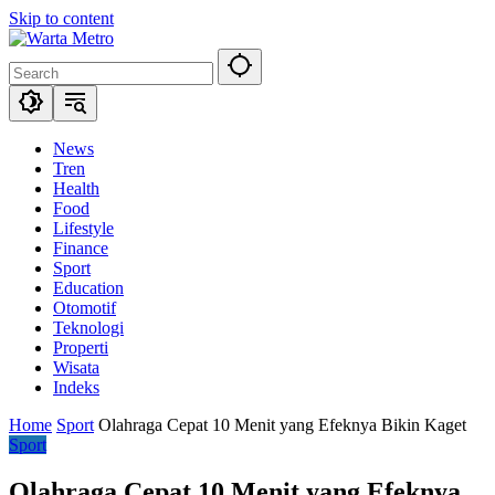
Skip to content
News
Tren
Health
Food
Lifestyle
Finance
Sport
Education
Otomotif
Teknologi
Properti
Wisata
Indeks
Home
Sport
Olahraga Cepat 10 Menit yang Efeknya Bikin Kaget
Sport
Olahraga Cepat 10 Menit yang Efeknya