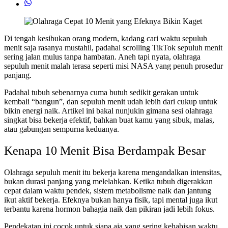
Di tengah kesibukan orang modern, kadang cari waktu sepuluh
menit saja rasanya mustahil, padahal scrolling TikTok sepuluh menit
sering jalan mulus tanpa hambatan. Aneh tapi nyata, olahraga
sepuluh menit malah terasa seperti misi NASA yang penuh prosedur
panjang.
Padahal tubuh sebenarnya cuma butuh sedikit gerakan untuk
kembali “bangun”, dan sepuluh menit udah lebih dari cukup untuk
bikin energi naik. Artikel ini bakal nunjukin gimana sesi olahraga
singkat bisa bekerja efektif, bahkan buat kamu yang sibuk, malas,
atau gabungan sempurna keduanya.
Kenapa 10 Menit Bisa Berdampak Besar
Olahraga sepuluh menit itu bekerja karena mengandalkan intensitas,
bukan durasi panjang yang melelahkan. Ketika tubuh digerakkan
cepat dalam waktu pendek, sistem metabolisme naik dan jantung
ikut aktif bekerja. Efeknya bukan hanya fisik, tapi mental juga ikut
terbantu karena hormon bahagia naik dan pikiran jadi lebih fokus.
Pendekatan ini cocok untuk siapa aja yang sering kehabisan waktu