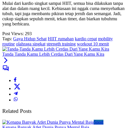
Mulai dari kardio singkat sampai HIIT, semua bisa dilakukan tanpa
alat dan dalam ruang kecil. Kebiasaan ini nggak cuma menyehatkan
tubuh, tapi juga membantu pikiran tetap jernih dan semangat. Jadi,
cukup siapkan sepuluh menit, tekan timer, dan biarkan tubuhmu
yang berbicara.
Post Views:
293
Tags:
Gaya Hidup Sehat
HIIT rumahan
kardio cepat
mobility
routine
olahraga singkat
strength training
workout 10 menit
Tanda Tanda Kamu Lebih Cerdas Dari Yang Kamu Kira
Related Posts
Sport
Kenapa Banyak Atlet Dunia Punya Mental Baja