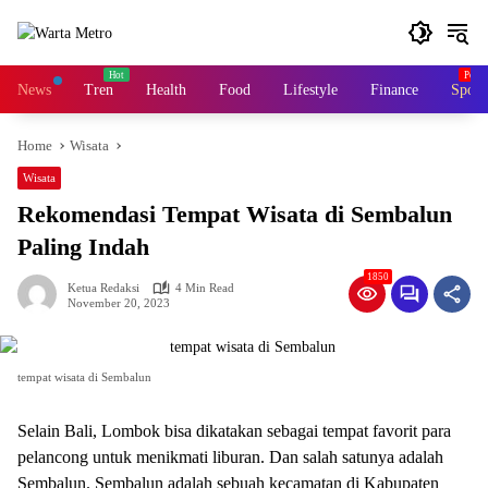
Skip
to
content
News
Tren
Health
Food
Lifestyle
Finance
Sport
Home
Wisata
Wisata
Rekomendasi Tempat Wisata di Sembalun
Paling Indah
1850
Ketua Redaksi
4 Min Read
November 20, 2023
tempat wisata di Sembalun
Selain Bali, Lombok bisa dikatakan sebagai tempat favorit para
pelancong untuk menikmati liburan. Dan salah satunya adalah
Sembalun. Sembalun adalah sebuah kecamatan di Kabupaten