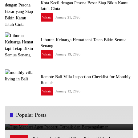
Kota Kecil dengan Pesona Besar Siap Bikin Kamu
Jatuh Cinta
Wisata
January 21, 2026
Liburan Keluarga Hemat tapi Tetap Bikin Semua
Senang
Wisata
January 19, 2026
Remote Bali Villa Inspection Checklist for Monthly
Rentals
Wisata
January 12, 2026
Tips Mencari Agen Properti Terbaik dan
Popular Posts
1
Berpengalaman
October 16, 2023
2376