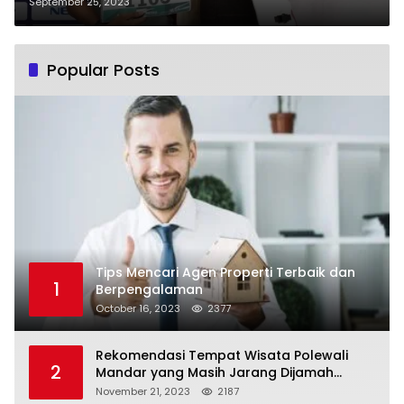
Games 2023
September 25, 2023
Popular Posts
Tips Mencari Agen Properti Terbaik dan
1
Berpengalaman
October 16, 2023
2377
Rekomendasi Tempat Wisata Polewali
2
Mandar yang Masih Jarang Dijamah
Wisatawan
November 21, 2023
2187