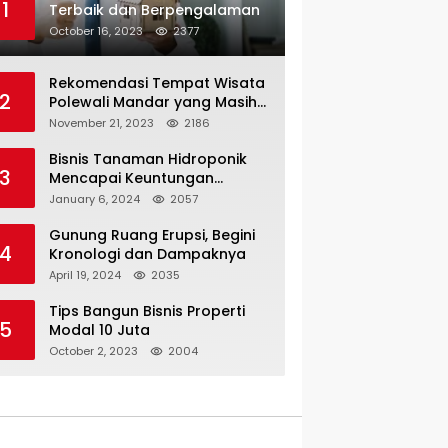
1
Terbaik dan Berpengalaman
October 16, 2023
2377
Rekomendasi Tempat Wisata
2
Polewali Mandar yang Masih
Jarang Dijamah Wisatawan
November 21, 2023
2186
Bisnis Tanaman Hidroponik
3
Mencapai Keuntungan
Hingga 3x Lipat
January 6, 2024
2057
Gunung Ruang Erupsi, Begini
4
Kronologi dan Dampaknya
April 19, 2024
2035
Tips Bangun Bisnis Properti
5
Modal 10 Juta
October 2, 2023
2004