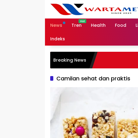
Skip
to
content
News
Tren
Health
Food
L
Indeks
Breaking News
Camilan sehat dan praktis