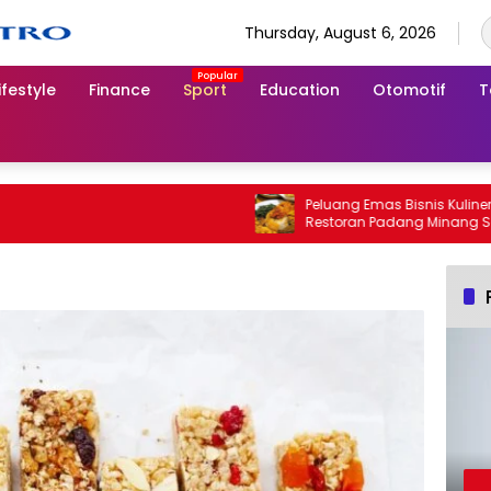
Thursday, August 6, 2026
ifestyle
Finance
Sport
Education
Otomotif
T
Peluang Emas Bisnis Kuliner, Fra
Restoran Padang Minang Sepak