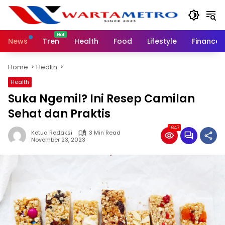
Skip
to
content
News
Tren
Health
Food
Lifestyle
Finance
Home
Health
Health
Suka Ngemil? Ini Resep Camilan
Sehat dan Praktis
1647
Ketua Redaksi
3 Min Read
November 23, 2023