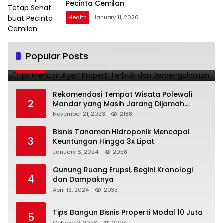
Pecinta Cemilan
Health
January 11, 2026
Tips Mencari Agen Properti Terbaik dan
Popular Posts
1
Berpengalaman
October 16, 2023
2378
Rekomendasi Tempat Wisata Polewali
2
Mandar yang Masih Jarang Dijamah
Wisatawan
November 21, 2023
2188
Bisnis Tanaman Hidroponik Mencapai
3
Keuntungan Hingga 3x Lipat
January 6, 2024
2058
Gunung Ruang Erupsi, Begini Kronologi
4
dan Dampaknya
April 19, 2024
2035
Tips Bangun Bisnis Properti Modal 10 Juta
5
October 2, 2023
2004