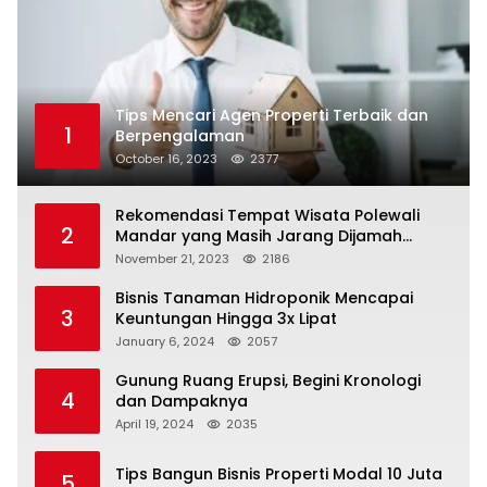
Tips Mencari Agen Properti Terbaik dan
1
Berpengalaman
October 16, 2023
2377
Rekomendasi Tempat Wisata Polewali
2
Mandar yang Masih Jarang Dijamah
Wisatawan
November 21, 2023
2186
Bisnis Tanaman Hidroponik Mencapai
3
Keuntungan Hingga 3x Lipat
January 6, 2024
2057
Gunung Ruang Erupsi, Begini Kronologi
4
dan Dampaknya
April 19, 2024
2035
Tips Bangun Bisnis Properti Modal 10 Juta
5