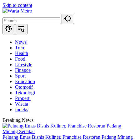
Skip to content
News
Tren
Health
Food
Lifestyle
Finance
Sport
Education
Otomotif
Teknologi
Properti
Wisata
Indeks
Breaking News
Peluang Emas Bisnis Kuliner, Franchise Restoran Padang Minang