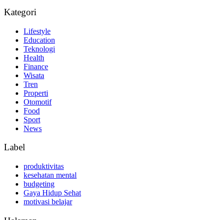
Kategori
Lifestyle
Education
Teknologi
Health
Finance
Wisata
Tren
Properti
Otomotif
Food
Sport
News
Label
produktivitas
kesehatan mental
budgeting
Gaya Hidup Sehat
motivasi belajar