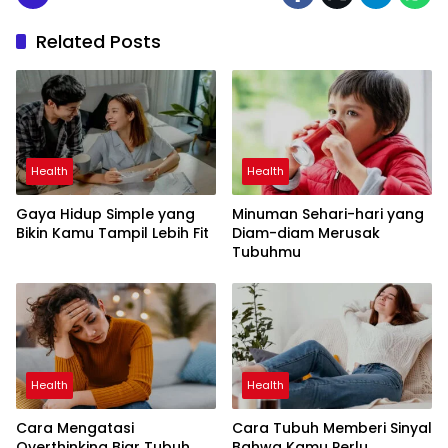
Related Posts
Health
Health
Gaya Hidup Simple yang
Minuman Sehari-hari yang
Bikin Kamu Tampil Lebih Fit
Diam-diam Merusak
Tubuhmu
Health
Health
Cara Mengatasi
Cara Tubuh Memberi Sinyal
Overthinking Biar Tubuh
Bahwa Kamu Perlu