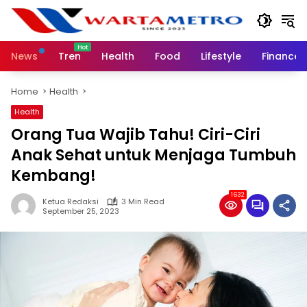
Skip
to
content
News
Tren
Health
Food
Lifestyle
Finance
Home
Health
Health
Orang Tua Wajib Tahu! Ciri-Ciri
Anak Sehat untuk Menjaga Tumbuh
Kembang!
1632
Ketua Redaksi
3 Min Read
September 25, 2023