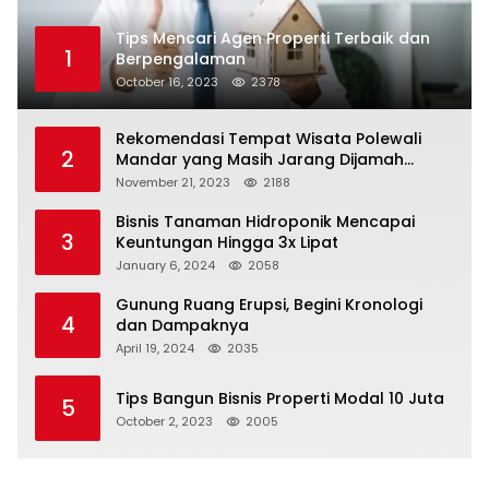
Tips Mencari Agen Properti Terbaik dan
1
Berpengalaman
October 16, 2023
2378
Rekomendasi Tempat Wisata Polewali
2
Mandar yang Masih Jarang Dijamah
Wisatawan
November 21, 2023
2188
Bisnis Tanaman Hidroponik Mencapai
3
Keuntungan Hingga 3x Lipat
January 6, 2024
2058
Gunung Ruang Erupsi, Begini Kronologi
4
dan Dampaknya
April 19, 2024
2035
Tips Bangun Bisnis Properti Modal 10 Juta
5
October 2, 2023
2005