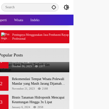
perti
Wisata
Indeks
Pentingnya Menggunakan Jasa Pembasmi Rayap
Gaya Hidup Simple 
Profesional
Fit
Popular Posts
Tips Mencari Agen Properti Terbaik
1
dan Berpengalaman
October 16, 2023
2377
Rekomendasi Tempat Wisata Polewali
2
Mandar yang Masih Jarang Dijamah
Wisatawan
November 21, 2023
2188
Bisnis Tanaman Hidroponik Mencapai
3
Keuntungan Hingga 3x Lipat
January 6, 2024
2058