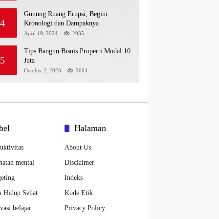
Gunung Ruang Erupsi, Begini
4
Kronologi dan Dampaknya
April 19, 2024
2035
Tips Bangun Bisnis Properti Modal 10
5
Juta
October 2, 2023
2004
bel
Halaman
uktivitas
About Us
hatan mental
Disclaimer
eting
Indeks
 Hidup Sehat
Kode Etik
vasi belajar
Privacy Policy