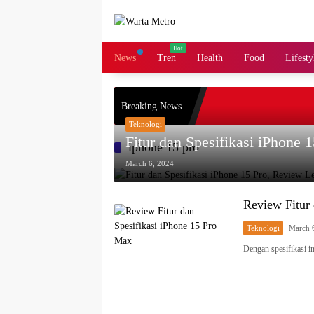
Skip
to
content
News
Tren
Health
Food
Lifesty
Breaking News
Teknologi
Fitur dan Spesifikasi iPhone
iphone 15 pro
March 6, 2024
Review Fitur 
Teknologi
March 
Dengan spesifikasi i