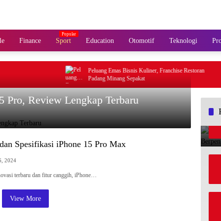
le
Finance
Sport
Education
Otomotif
Teknologi
Pro
Peluang Emas Bisnis Kuliner, Franchise Restoran
Padang Minang Sepakat
 15 Pro, Review Lengkap Terbaru
dan Spesifikasi iPhone 15 Pro Max
6, 2024
novasi terbaru dan fitur canggih, iPhone…
View More