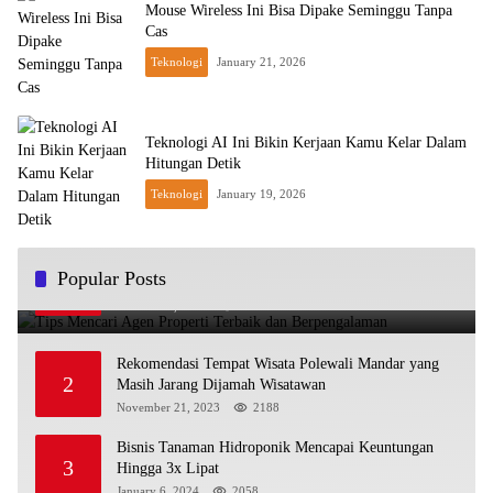
Mouse Wireless Ini Bisa Dipake Seminggu Tanpa
Cas
Teknologi
January 21, 2026
Teknologi AI Ini Bikin Kerjaan Kamu Kelar Dalam
Hitungan Detik
Teknologi
January 19, 2026
Tips Mencari Agen Properti Terbaik dan
Popular Posts
1
Berpengalaman
October 16, 2023
2378
Rekomendasi Tempat Wisata Polewali Mandar yang
2
Masih Jarang Dijamah Wisatawan
November 21, 2023
2188
Bisnis Tanaman Hidroponik Mencapai Keuntungan
3
Hingga 3x Lipat
January 6, 2024
2058