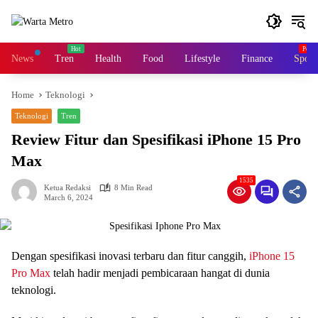
Skip
to
content
News
Tren
Health
Food
Lifestyle
Finance
Sport
Home
Teknologi
Teknologi
Tren
Review Fitur dan Spesifikasi iPhone 15 Pro
Max
1535
Ketua Redaksi
8 Min Read
March 6, 2024
Dengan spesifikasi inovasi terbaru dan fitur canggih,
iPhone 15
Pro Max
telah hadir menjadi pembicaraan hangat di dunia
teknologi.