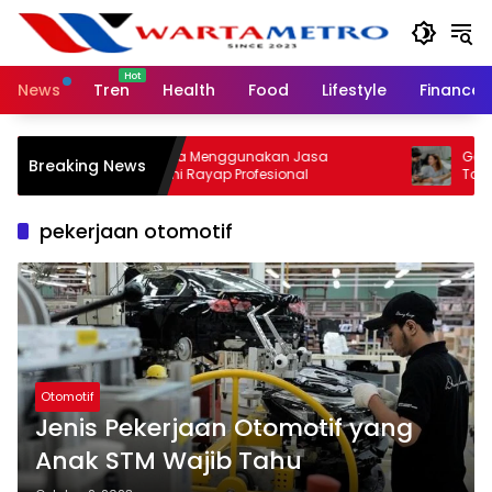
Skip
to
content
News
Tren
Health
Food
Lifestyle
Finance
Pentingnya Menggunakan Jasa
Gaya Hi
Breaking News
Pembasmi Rayap Profesional
Tampil Le
pekerjaan otomotif
Otomotif
Jenis Pekerjaan Otomotif yang
Anak STM Wajib Tahu