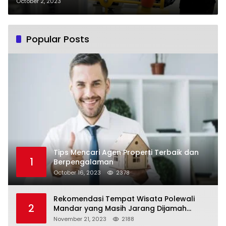
October 2, 2023
Popular Posts
Tips Mencari Agen Properti Terbaik dan
1
Berpengalaman
October 16, 2023
2378
Rekomendasi Tempat Wisata Polewali
2
Mandar yang Masih Jarang Dijamah
Wisatawan
November 21, 2023
2188