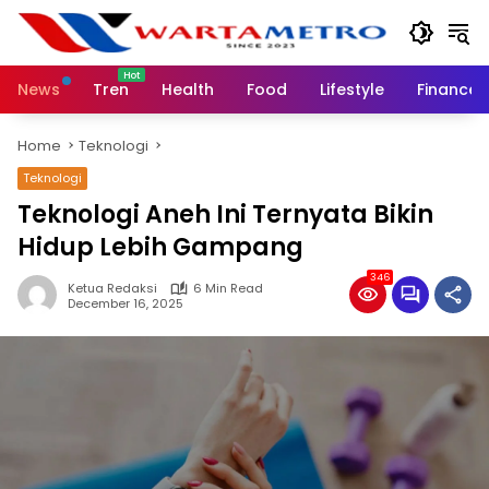
Skip
to
content
News
Tren
Health
Food
Lifestyle
Finance
Home
Teknologi
Teknologi
Teknologi Aneh Ini Ternyata Bikin
Hidup Lebih Gampang
346
Ketua Redaksi
6 Min Read
December 16, 2025