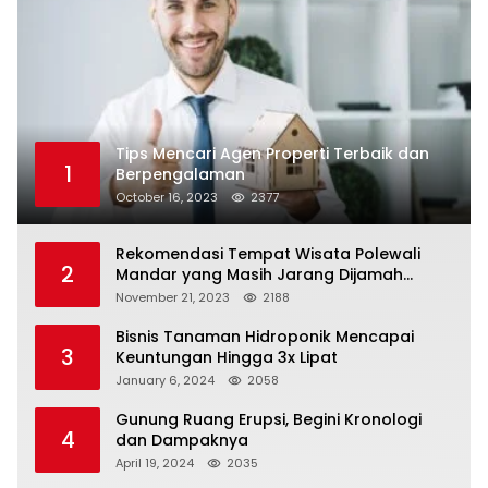
Tips Mencari Agen Properti Terbaik dan
1
Berpengalaman
October 16, 2023
2377
Rekomendasi Tempat Wisata Polewali
2
Mandar yang Masih Jarang Dijamah
Wisatawan
November 21, 2023
2188
Bisnis Tanaman Hidroponik Mencapai
3
Keuntungan Hingga 3x Lipat
January 6, 2024
2058
Gunung Ruang Erupsi, Begini Kronologi
4
dan Dampaknya
April 19, 2024
2035