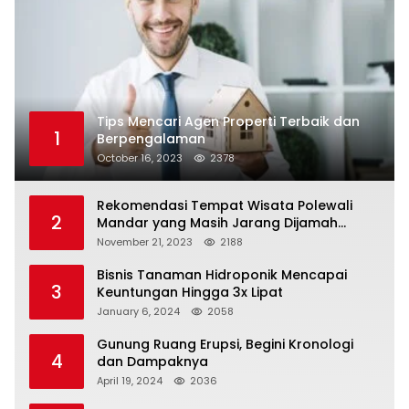
Tips Mencari Agen Properti Terbaik dan
1
Berpengalaman
October 16, 2023
2378
Rekomendasi Tempat Wisata Polewali
2
Mandar yang Masih Jarang Dijamah
Wisatawan
November 21, 2023
2188
Bisnis Tanaman Hidroponik Mencapai
3
Keuntungan Hingga 3x Lipat
January 6, 2024
2058
Gunung Ruang Erupsi, Begini Kronologi
4
dan Dampaknya
April 19, 2024
2036