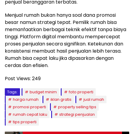
penjual beranggaran terbatas.
Menjual rumah bukan hanya soal dana promosi
besar namun strategi tepat. Pemilik rumah bisa
memanfaatkan berbagai teknik efektif tanpa biaya
tinggi. Platform digital membantu mempercepat
proses penjualan secara signifikan. Ketekunan dan
konsistensi membuat hasil penjualan lebih terasa.
Rumah bisa cepat laku jika dipasarkan dengan
cerdas dan efisien.
Post Views:
249
Tags:
budget minim
foto properti
harga rumah
iklan gratis
jual rumah
promosi properti
property selling tips
rumah cepat laku
strategi penjualan
tips properti