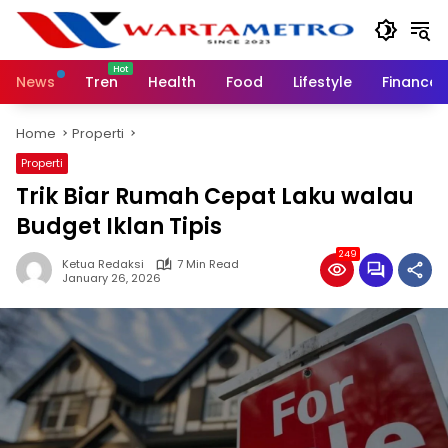
Skip
to
content
News
Tren
Health
Food
Lifestyle
Finance
Home
Properti
Properti
Trik Biar Rumah Cepat Laku walau
Budget Iklan Tipis
249
Ketua Redaksi
7 Min Read
January 26, 2026