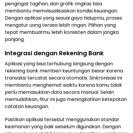
pengingat tagihan, dan grafik ringkas bisa
membantu memvisualisasikan kondisi keuangan.
Dengan aplikasi yang sesuai gaya hidupmu, proses
mengatur uang terasa lebih ringan. Pilihan yang
tepat membuatmu lebih konsisten dalam jangka
panjang.
Integrasi dengan Rekening Bank
Aplikasi yang bisa terhubung langsung dengan
rekening bank memberi keuntungan besar karena
transaksi tercatat secara otomatis. Sinkronisasi ini
membantu menghemat waktu karena kamu tidak
perlu memasukkan data secara manual. Selain
memudahkan, fitur ini juga meningkatkan ketepatan
catatan keuangan.
Pastikan aplikasi tersebut menggunakan standar
keamanan yang baik sebelum digunakan. Dengan