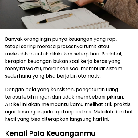
Banyak orang ingin punya keuangan yang rapi,
tetapi sering merasa prosesnya rumit atau
melelahkan untuk dilakukan setiap hari. Padahal,
kerapian keuangan bukan soal kerja keras yang
menyita waktu, melainkan soal membuat sistem
sederhana yang bisa berjalan otomatis.
Dengan pola yang konsisten, pengaturan uang
terasa lebih ringan dan tidak membebani pikiran.
Artikel ini akan membantu kamu melihat trik praktis
agar keuangan jadi rapi tanpa stres. Mulailah dari hal
kecil yang bisa diterapkan langsung hari ini.
Kenali Pola Keuanganmu