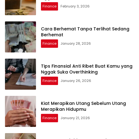
Finance
February 3, 2026
Cara Berhemat Tanpa Terlihat Sedang
Berhemat
Finance
January 28, 2026
Tips Finansial Anti Ribet Buat Kamu yang
Nggak Suka Overthinking
Finance
January 26, 2026
Kiat Merapikan Utang Sebelum Utang
Merapikan Hidupmu
Finance
January 21, 2026