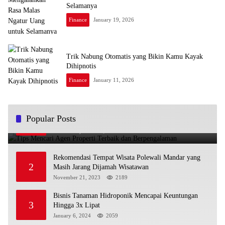
Selamanya
Finance
January 19, 2026
Trik Nabung Otomatis yang Bikin Kamu Kayak
Dihipnotis
Finance
January 11, 2026
Tips Mencari Agen Properti Terbaik dan
Popular Posts
1
Berpengalaman
October 16, 2023
2381
Rekomendasi Tempat Wisata Polewali Mandar yang
2
Masih Jarang Dijamah Wisatawan
November 21, 2023
2189
Bisnis Tanaman Hidroponik Mencapai Keuntungan
3
Hingga 3x Lipat
January 6, 2024
2059