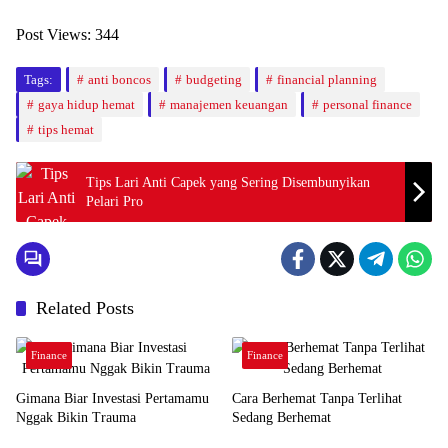
Post Views:
344
Tags:
anti boncos
budgeting
financial planning
gaya hidup hemat
manajemen keuangan
personal finance
tips hemat
Tips Lari Anti Capek yang Sering Disembunyikan
Pelari Pro
Related Posts
Finance
Finance
Gimana Biar Investasi Pertamamu
Cara Berhemat Tanpa Terlihat
Nggak Bikin Trauma
Sedang Berhemat