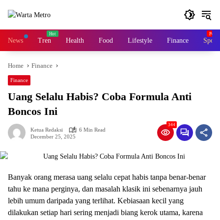
Skip
to
content
News
Tren
Health
Food
Lifestyle
Finance
Sport
Home
Finance
Finance
Uang Selalu Habis? Coba Formula Anti
Boncos Ini
344
Ketua Redaksi
6 Min Read
December 25, 2025
Banyak orang merasa uang selalu cepat habis tanpa benar-benar
tahu ke mana perginya, dan masalah klasik ini sebenarnya jauh
lebih umum daripada yang terlihat. Kebiasaan kecil yang
dilakukan setiap hari sering menjadi biang kerok utama, karena