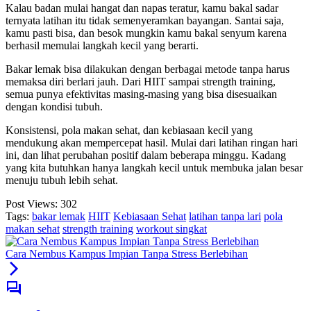
Kalau badan mulai hangat dan napas teratur, kamu bakal sadar
ternyata latihan itu tidak semenyeramkan bayangan. Santai saja,
kamu pasti bisa, dan besok mungkin kamu bakal senyum karena
berhasil memulai langkah kecil yang berarti.
Bakar lemak bisa dilakukan dengan berbagai metode tanpa harus
memaksa diri berlari jauh. Dari HIIT sampai strength training,
semua punya efektivitas masing-masing yang bisa disesuaikan
dengan kondisi tubuh.
Konsistensi, pola makan sehat, dan kebiasaan kecil yang
mendukung akan mempercepat hasil. Mulai dari latihan ringan hari
ini, dan lihat perubahan positif dalam beberapa minggu. Kadang
yang kita butuhkan hanya langkah kecil untuk membuka jalan besar
menuju tubuh lebih sehat.
Post Views:
302
Tags:
bakar lemak
HIIT
Kebiasaan Sehat
latihan tanpa lari
pola
makan sehat
strength training
workout singkat
Cara Nembus Kampus Impian Tanpa Stress Berlebihan