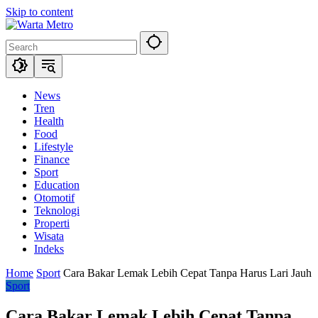
Skip to content
News
Tren
Health
Food
Lifestyle
Finance
Sport
Education
Otomotif
Teknologi
Properti
Wisata
Indeks
Home
Sport
Cara Bakar Lemak Lebih Cepat Tanpa Harus Lari Jauh
Sport
Cara Bakar Lemak Lebih Cepat Tanpa