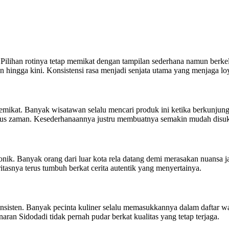
a. Pilihan rotinya tetap memikat dengan tampilan sederhana namun berk
 hingga kini. Konsistensi rasa menjadi senjata utama yang menjaga loy
emikat. Banyak wisatawan selalu mencari produk ini ketika berkunjun
gerus zaman. Kesederhanaannya justru membuatnya semakin mudah disuka
onik. Banyak orang dari luar kota rela datang demi merasakan nuansa 
itasnya terus tumbuh berkat cerita autentik yang menyertainya.
 konsisten. Banyak pecinta kuliner selalu memasukkannya dalam daftar 
naran Sidodadi tidak pernah pudar berkat kualitas yang tetap terjaga.