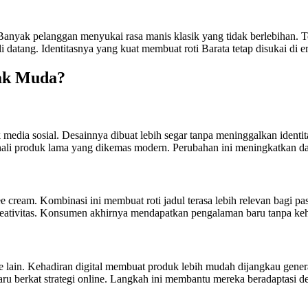
i. Banyak pelanggan menyukai rasa manis klasik yang tidak berlebihan.
datang. Identitasnya yang kuat membuat roti Barata tetap disukai di e
ak Muda?
dia sosial. Desainnya dibuat lebih segar tanpa meninggalkan identita
ali produk lama yang dikemas modern. Perubahan ini meningkatkan day
cream. Kombinasi ini membuat roti jadul terasa lebih relevan bagi pasa
kreativitas. Konsumen akhirnya mendapatkan pengalaman baru tanpa keh
 lain. Kehadiran digital membuat produk lebih mudah dijangkau genera
ru berkat strategi online. Langkah ini membantu mereka beradaptasi 