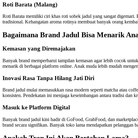
Roti Barata (Malang)
Roti Barata memiliki ciri khas roti sobek jadul yang sangat digemar
tradisional. Kehangatan aroma rotinya membuat banyak orang kembali 
Bagaimana Brand Jadul Bisa Menarik An
Kemasan yang Diremajakan
Banyak brand memperbarui tampilan kemasan agar lebih cocok untuk me
menarik di berbagai platform online. Anak muda lebih mudah mengen
Inovasi Rasa Tanpa Hilang Jati Diri
Brand jadul mulai memasukkan rasa modern seperti matcha atau coffee 
konsisten. Pendekatan ini menjaga keseimbangan antara tradisi dan 
Masuk ke Platform Digital
Banyak brand jadul kini hadir di GoFood, GrabFood, dan marketplace
brand secara signifikan. Banyak toko lama mendapatkan pelanggan ba
Apakah Tren Ini Akan Bertahan Lama?