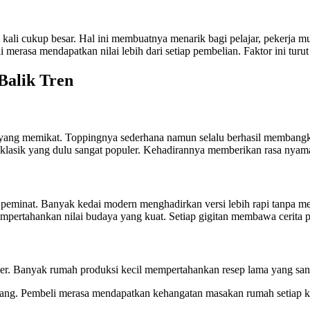
kali cukup besar. Hal ini membuatnya menarik bagi pelajar, pekerja 
erasa mendapatkan nilai lebih dari setiap pembelian. Faktor ini turu
Balik Tren
 yang memikat. Toppingnya sederhana namun selalu berhasil membangki
n klasik yang dulu sangat populer. Kehadirannya memberikan rasa nyama
ai peminat. Banyak kedai modern menghadirkan versi lebih rapi tanpa m
empertahankan nilai budaya yang kuat. Setiap gigitan membawa cerita 
opuler. Banyak rumah produksi kecil mempertahankan resep lama yang san
orang. Pembeli merasa mendapatkan kehangatan masakan rumah setiap