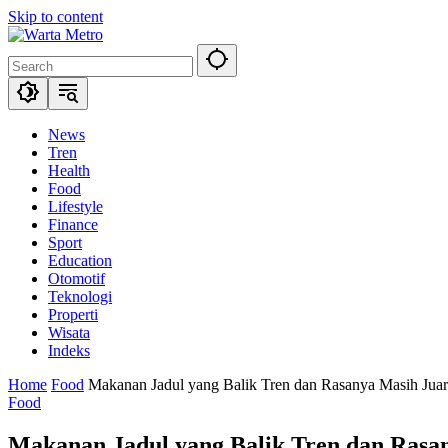
Skip to content
News
Tren
Health
Food
Lifestyle
Finance
Sport
Education
Otomotif
Teknologi
Properti
Wisata
Indeks
Home
Food
Makanan Jadul yang Balik Tren dan Rasanya Masih Jua
Food
Makanan Jadul yang Balik Tren dan Rasa