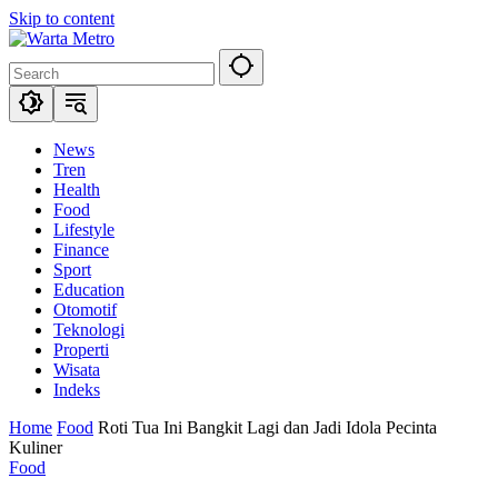
Skip to content
News
Tren
Health
Food
Lifestyle
Finance
Sport
Education
Otomotif
Teknologi
Properti
Wisata
Indeks
Home
Food
Roti Tua Ini Bangkit Lagi dan Jadi Idola Pecinta
Kuliner
Food