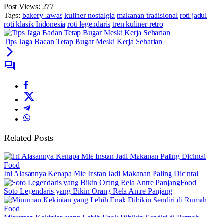
Post Views:
277
Tags:
bakery lawas
kuliner nostalgia
makanan tradisional
roti jadul
roti klasik Indonesia
roti legendaris
tren kuliner retro
Tips Jaga Badan Tetap Bugar Meski Kerja Seharian
Related Posts
Food
Ini Alasannya Kenapa Mie Instan Jadi Makanan Paling Dicintai
Food
Soto Legendaris yang Bikin Orang Rela Antre Panjang
Food