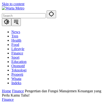
Skip to content
News
Tren
Health
Food
Lifestyle
Finance
Sport
Education
Otomotif
Teknologi
Properti
Wisata
Indeks
Home
Finance
Pengertian dan Fungsi Manajemen Keuangan yang
Perlu Kamu Tahu!
Finance