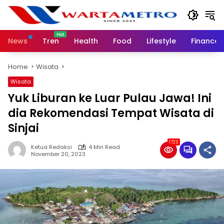
Skip
to
content
News
Tren
Health
Food
Lifestyle
Finance
Home
Wisata
Wisata
Yuk Liburan ke Luar Pulau Jawa! Ini
dia Rekomendasi Tempat Wisata di
Sinjai
1723
Ketua Redaksi
4 Min Read
November 20, 2023