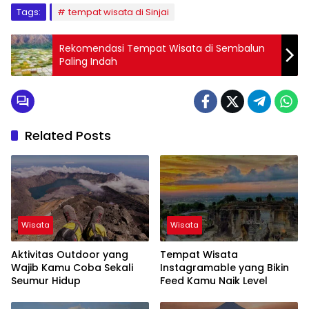
Tags:
tempat wisata di Sinjai
Rekomendasi Tempat Wisata di Sembalun
Paling Indah
Related Posts
Wisata
Wisata
Aktivitas Outdoor yang
Tempat Wisata
Wajib Kamu Coba Sekali
Instagramable yang Bikin
Seumur Hidup
Feed Kamu Naik Level