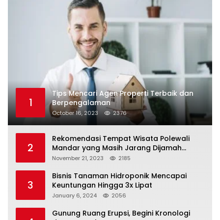
Tips Mencari Agen Properti Terbaik dan
1
Berpengalaman
October 16, 2023
2376
Rekomendasi Tempat Wisata Polewali
2
Mandar yang Masih Jarang Dijamah
Wisatawan
November 21, 2023
2185
Bisnis Tanaman Hidroponik Mencapai
3
Keuntungan Hingga 3x Lipat
January 6, 2024
2056
Gunung Ruang Erupsi, Begini Kronologi